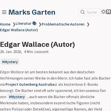
Marks Garten
Suche
Literatur 📚
Home
❯
❯
Problematische Autoren
❯
Edgar Wallace (Autor)
Edgar Wallace (Autor)
26. Jan. 2026
4 Min. Lesezeit
Mystery
Edgar Wallace
ist am besten bekannt aus den deutschen
Verfilmungen seiner Werke in den 60ern. Ich habe fast alle Bücher
via
Project Gutenberg Australia
als kostenlose E-Books
besorgt. Die Bücher sind oft sehr spannend, ich bin sowieso Fan
von
Mystery
, auch wenn die Bücher oftmals ähnliche
Merkmale haben, insbesondere exzentrische Figuren (nicht
selten Polizei oder Detektive), eigenwillige Namen, der Held