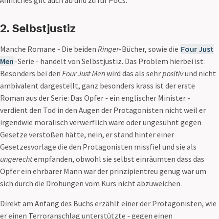
Ähnliches gilt auch ab und zu für PoCs.
2. Selbstjustiz
Manche Romane - Die beiden
Ringer
-Bücher, sowie die
Four Just
Men
-Serie - handelt von Selbstjustiz. Das Problem hierbei ist:
Besonders bei den
Four Just Men
wird das als sehr
positiv
und nicht
ambivalent dargestellt, ganz besonders krass ist der erste
Roman aus der Serie: Das Opfer - ein englischer Minister -
verdient den Tod in den Augen der Protagonisten nicht weil er
irgendwie moralisch verwerflich wäre oder ungesühnt gegen
Gesetze verstoßen hätte, nein, er stand hinter einer
Gesetzesvorlage die den Protagonisten missfiel und sie als
ungerecht
empfanden, obwohl sie selbst einräumten dass das
Opfer ein ehrbarer Mann war der prinzipientreu genug war um
sich durch die Drohungen vom Kurs nicht abzuweichen.
Direkt am Anfang des Buchs erzählt einer der Protagonisten, wie
er einen Terroranschlag unterstützte - gegen einen