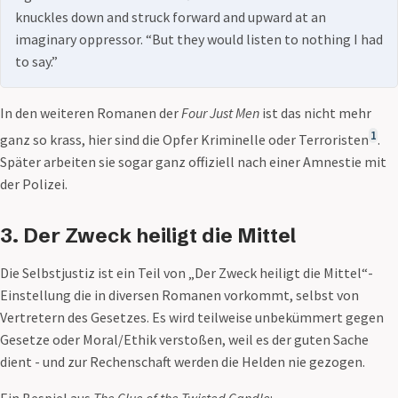
knuckles down and struck forward and upward at an
imaginary oppressor. “But they would listen to nothing I had
to say.”
In den weiteren Romanen der
Four Just Men
ist das nicht mehr
1
ganz so krass, hier sind die Opfer Kriminelle oder Terroristen
.
Später arbeiten sie sogar ganz offiziell nach einer Amnestie mit
der Polizei.
3. Der Zweck heiligt die Mittel
Die Selbstjustiz ist ein Teil von „Der Zweck heiligt die Mittel“-
Einstellung die in diversen Romanen vorkommt, selbst von
Vertretern des Gesetzes. Es wird teilweise unbekümmert gegen
Gesetze oder Moral/Ethik verstoßen, weil es der guten Sache
dient - und zur Rechenschaft werden die Helden nie gezogen.
Ein Bespiel aus
The Clue of the Twisted Candle
: