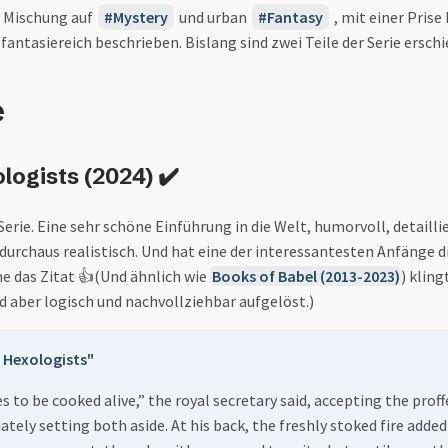
e Mischung auf
Mystery
und urban
Fantasy
, mit einer Pris
 fantasiereich beschrieben. Bislang sind zwei Teile der Serie ersch
e
logists (2024) ✔️
 Serie. Eine sehr schöne Einführung in die Welt, humorvoll, detailli
durchaus realistisch. Und hat eine der interessantesten Anfänge di
he das Zitat 👍(Und ähnlich wie
Books of Babel (2013-2023)
) klin
rd aber logisch und nachvollziehbar aufgelöst.)
 Hexologists"
s to be cooked alive,” the royal secretary said, accepting the prof
tely setting both aside. At his back, the freshly stoked fire added