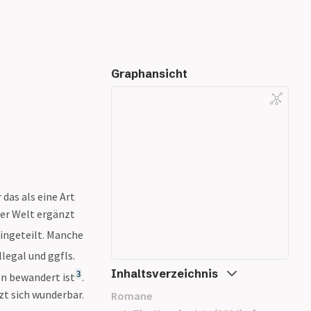
Graphansicht
das als eine Art
ser Welt ergänzt
ingeteilt. Manche
llegal und ggfls.
Inhaltsverzeichnis
3
n bewandert ist
.
zt sich wunderbar.
Romane