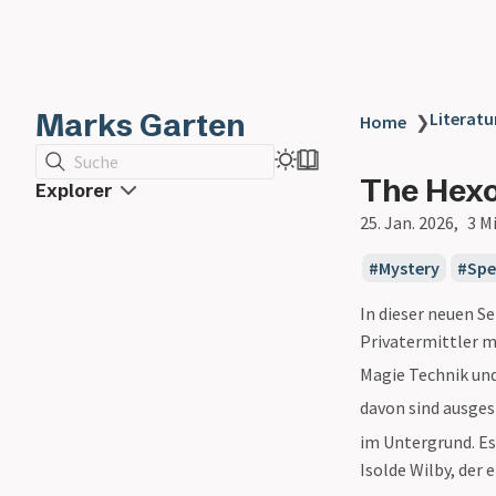
Marks Garten
Literatu
Home
❯
Suche
The Hexol
Explorer
25. Jan. 2026
3 M
Mystery
Spe
In dieser neuen S
Privatermittler m
Magie Technik und
davon sind ausge
im Untergrund. Es 
Isolde Wilby, der 