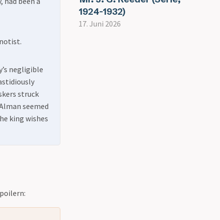
, had been a
1924-1932)
17. Juni 2026
notist.
y’s negligible
astidiously
kers struck
ce Alman seemed
the king wishes
poilern: