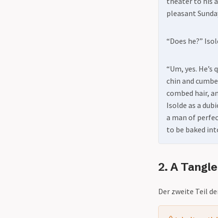
theater to his 
pleasant Sunda
“Does he?” Isol
“Um, yes. He’s 
chin and cumber
combed hair, a
Isolde as a dub
a man of perfec
to be baked into
2. A Tangle
Der zweite Teil de