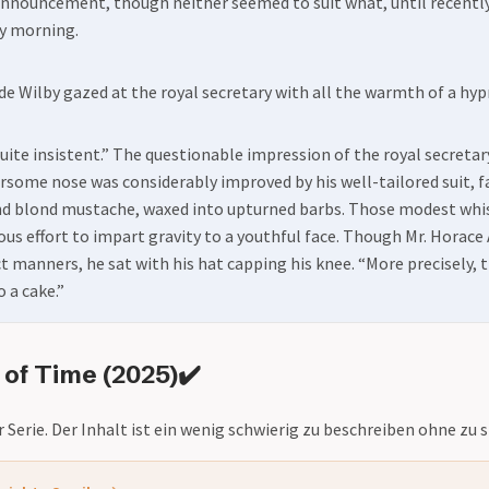
announcement, though neither seemed to suit what, until recently
y morning.
de Wilby gazed at the royal secretary with all the warmth of a hyp
quite insistent.” The questionable impression of the royal secretar
some nose was considerably improved by his well-tailored suit, f
nd blond mustache, waxed into upturned barbs. Those modest whis
ious effort to impart gravity to a youthful face. Though Mr. Hora
t manners, he sat with his hat capping his knee. “More precisely, 
 a cake.”
 of Time (2025)✔️
r Serie. Der Inhalt ist ein wenig schwierig zu beschreiben ohne zu s