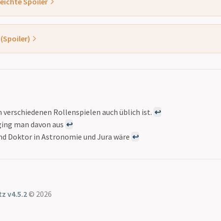
 leichte Spoiler
chon andeutet, haben es diesmal die Hexologists mit Zeit und des
u tun, etwas was eigentlich
unmöglich
galt. Des Weiteren wird auc
erschwinden von Isoldes Vater, und die Frage ober er noch lebt oder
Spoiler)
lesenswert, allerdings war mir schon recht schnell klar
wer
hinter
nen steckt, die Auflösung war daher keine große Überraschung, od
weil es für mich so offensichtlich war dass ich schon dachte das wä
 sehr interessant war waren die
Auswirkungen
der Zeitmanipulatio
ändert - z.B. der Mond der nun plötzlich aus zwei Hälften bestand 
 verschiedenen Rollenspielen auch üblich ist.
↩
elen, die Protagonisten kannten es ja nicht anders durch die mani
ging man davon aus
↩
se Veränderungen sorgten beim Lesen für einige Überraschungen (
nd Doktor in Astronomie und Jura wäre
↩
ressiv und haben Zähne?”) zumal das Universum der Hexologists n
chrieben ist und deshalb möglich gewesen ist dass die Tatsache n
z v4.5.2
© 2026