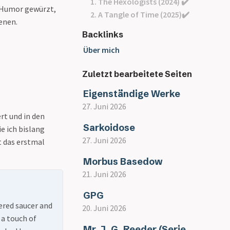
1. The Hexologists (2024) ✔️
e Humor gewürzt,
2. A Tangle of Time (2025)✔️
ienen.
Backlinks
Über mich
Zuletzt bearbeitete Seiten
Eigenständige Werke
27. Juni 2026
ert und in den
Sarkoidose
e ich bislang
27. Juni 2026
gt das erstmal
Morbus Basedow
21. Juni 2026
GPG
fered saucer and
20. Juni 2026
 a touch of
Mr. J. G. Reeder (Serie,