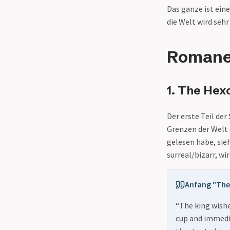
Das ganze ist ein
die Welt wird sehr
Roman
1. The Hexo
Der erste Teil der
Grenzen der Welt 
gelesen habe, sie
surreal/bizarr, wi
Anfang "The
“The king wishe
cup and immedia