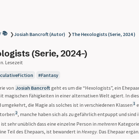
r 📚
❯
Josiah Bancroft (Autor)
❯
The Hexologists (Serie, 2024 )
ogists (Serie, 2024-)
in. Lesezeit
culativeFiction
Fantasy
erie von
Josiah Bancroft
geht es um die “Hexologists”, ein Ehepaar 
it magischen Fähigkeiten in einer alternativen Welt agiert. In die
1
 umgekehrt, die Magie als solches ist in verschiedenen Klassen
e
2
storben
, manche haben sich als zu gefährlich entpuppt und sind i
ist sehr unüblich dass eine einzelne Person in
mehreren
Kategorie
eine Teil des Ehepaars, ist bewandert in
Hexegy
. Das Ehepaar ergän